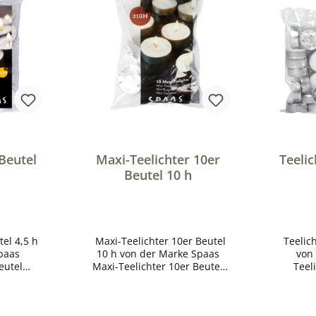
 Beutel
Maxi-Teelichter 10er
Teelic
Beutel 10 h
el 4,5 h
Maxi-Teelichter 10er Beutel
Teelich
paas
10 h von der Marke Spaas
von
eutel
Maxi-Teelichter 10er Beutel
Teel
tunden
Brenndauer: 10 Stunden
Brenn
ät der
Hochwertige Qualität der
Hochw
Marke Spaas Größe:
Marke