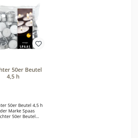
hter 50er Beutel
4,5 h
ter 50er Beutel 4,5 h
 der Marke Spaas
ichter 50er Beutel
dauer: 4,5 Stunden
ertige Qualität der
 Spaas Größe: