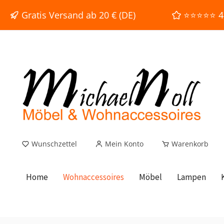
e springen
Zur Hauptnavigation springen
Gratis Versand ab 20 € (DE)
⭐⭐⭐⭐⭐ 4,9
Wunschzettel
Mein Konto
Warenkorb
Home
Wohnaccessoires
Möbel
Lampen