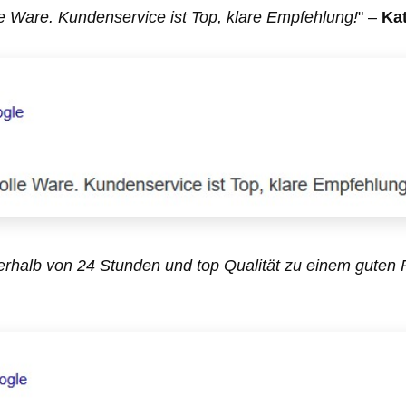
rds.
und erfüllen somit
Qua
e Ware. Kundenservice ist Top, klare Empfehlung!
" –
Kat
europäische
Qualitätsstandards.
rhalb von 24 Stunden und top Qualität zu einem guten P