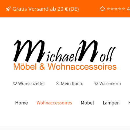
e springen
Zur Hauptnavigation springen
Gratis Versand ab 20 € (DE)
⭐⭐⭐⭐⭐ 4,9
Wunschzettel
Mein Konto
Warenkorb
Home
Wohnaccessoires
Möbel
Lampen