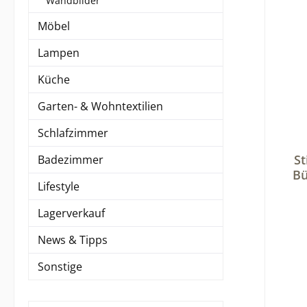
Wandbilder
Möbel
Lampen
Küche
Garten- & Wohntextilien
Schlafzimmer
Durch
St
Badezimmer
Bü
Lifestyle
Lagerverkauf
News & Tipps
Sonstige