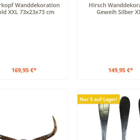
schnittliche Bewertung von 5 von 5 Sternen
Durchschnittliche Be
erkopf Wanddekoration
Hirsch Wanddekor
old XXL 73x23x73 cm
Geweih Silber X
169,95 €*
149,95 €*
In den Warenkorb
Nur 5 auf Lager!