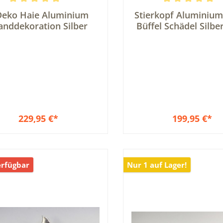
schnittliche Bewertung von 5 von 5 Sternen
Durchschnittliche Be
Deko Haie Aluminium
Stierkopf Aluminium
nddekoration Silber
Büffel Schädel Silbe
XXL
229,95 €*
199,95 €*
In den Warenkorb
In den Warenkor
erfügbar
Nur 1 auf Lager!