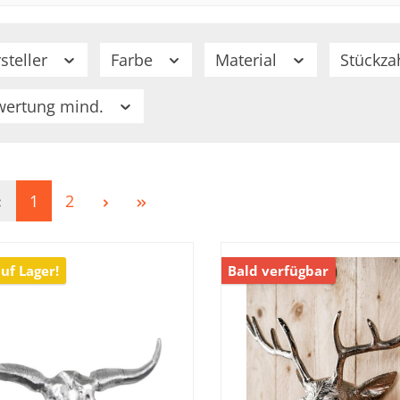
steller
Farbe
Material
Stückza
wertung mind.
1
2
uf Lager!
Bald verfügbar