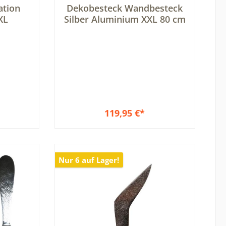
wertung von 5 von 5 Sternen
Durchschnittliche Bewertung von 5 vo
ation
Dekobesteck Wandbesteck
XL
Silber Aluminium XXL 80 cm
119,95 €*
Nur 6 auf Lager!