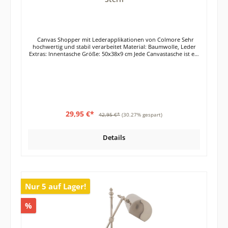
Canvas Shopper mit Lederapplikationen von Colmore Sehr
hochwertig und stabil verarbeitet Material: Baumwolle, Leder
Extras: Innentasche Größe: 50x38x9 cm Jede Canvastasche ist ein
Unikat. Keine Tasche gleicht bis in die letzte Einheit der Anderen
und unterstreicht die individuelle Note der Tasche.Der robuste
Canvasstoff der Handtaschen ist mit feinen Lederapplikationen
und dezenten Aufschriften verziert. Wer den Used-Look und den
individuellen Stil liebt, für den sind die Colmore Shopper genau
das Richtige.Die Tasche ist mit einem Futterstoff ausgekleidet
und hat eine zusätzliche Innentasche aus Futterstoff.
29,95 €*
42,95 €*
(30.27% gespart)
Details
Nur 5 auf Lager!
%