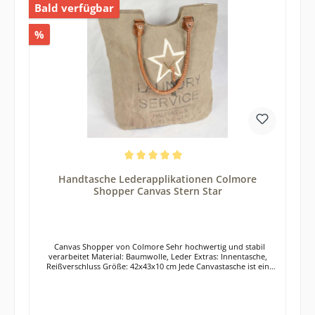
Bald verfügbar
%
Durchschnittliche Bewertung von 5 von 5 Sternen
Handtasche Lederapplikationen Colmore
Shopper Canvas Stern Star
Canvas Shopper von Colmore Sehr hochwertig und stabil
verarbeitet Material: Baumwolle, Leder Extras: Innentasche,
Reißverschluss Größe: 42x43x10 cm Jede Canvastasche ist ein
Unikat - farblich und von der Verarbeitung her. Keine Tasche
gleicht bis in die letzte Einheit der Anderen und unterstreicht die
individuelle Note der Tasche. Der robuste Canvasstoff der
Handtaschen ist mit feinen Lederapplikationen und dezenten