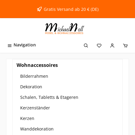
inhalt springen
Gratis Versand ab 20 € (DE)
Navigation
Wohnaccessoires
Bilderrahmen
Dekoration
Schalen, Tabletts & Etageren
Kerzenständer
Kerzen
Wanddekoration