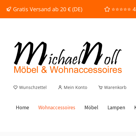
e springen
Zur Hauptnavigation springen
Gratis Versand ab 20 € (DE)
⭐⭐⭐⭐⭐ 4,9
Wunschzettel
Mein Konto
Warenkorb
Home
Wohnaccessoires
Möbel
Lampen