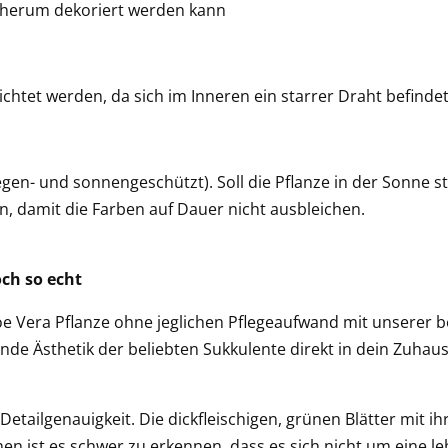
e herum dekoriert werden kann
htet werden, da sich im Inneren ein starrer Draht befinde
gen- und sonnengeschützt). Soll die Pflanze in der Sonne 
, damit die Farben auf Dauer nicht ausbleichen.
och so echt
oe Vera Pflanze ohne jeglichen Pflegeaufwand mit unserer 
ende Ästhetik der beliebten Sukkulente direkt in dein Zuha
etailgenauigkeit. Die dickfleischigen, grünen Blätter mit i
n ist es schwer zu erkennen, dass es sich nicht um eine le