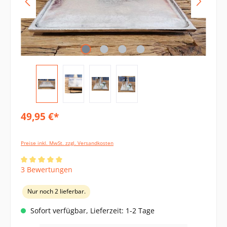
49,95 €*
Preise inkl. MwSt. zzgl. Versandkosten
Durchschnittliche Bewertung von 5 von 5 Sternen
3 Bewertungen
Nur noch 2 lieferbar.
Sofort verfügbar, Lieferzeit: 1-2 Tage
Produkt Anzahl: Gib den gewünschten Wert ein oder benutze die Schaltflächen um di