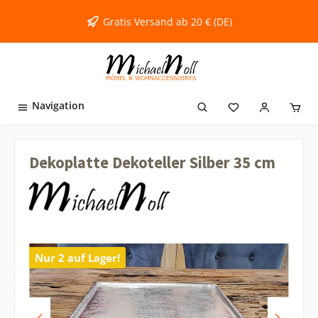
inhalt springen
Gratis Versand ab 20 € (DE)
Navigation
Dekoplatte Dekoteller Silber 35 cm
Nur 2 auf Lager!