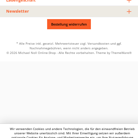
Ladengeschäft
Newsletter
Bestellung widerrufen
* Alle Preise inkl. gesetzl. Mehrwertsteuer zzgl.
Versandkosten
und ggf.
Nachnahmegebühren, wenn nicht anders angegeben.
© 2026 Michael Noll Online-Shop - Alle Rechte vorbehalten. Theme by
ThemeWare®
Wir verwenden Cookies und andere Technologien, die für den einwandfreien Betrieb
unserer Website unerlässlich sind. Mit Ihrer Einwilligung setzen wir außerdem
optionale Cookies für Analyse- und Marketingzwecke ein, um Ihre Nutzererfahrung