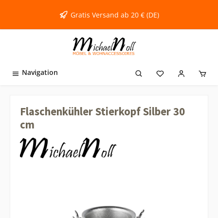
inhalt springen
Gratis Versand ab 20 € (DE)
Navigation
Flaschenkühler Stierkopf Silber 30
cm