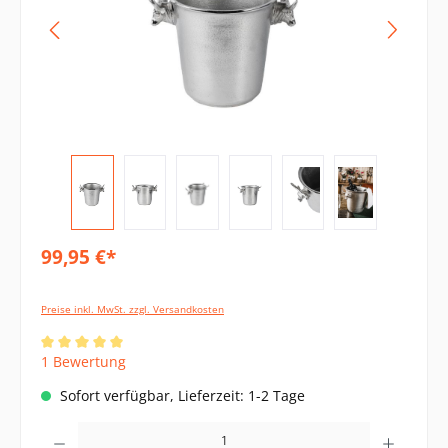
99,95 €*
Preise inkl. MwSt. zzgl. Versandkosten
Durchschnittliche Bewertung von 5 von 5 Sternen
1 Bewertung
Sofort verfügbar, Lieferzeit: 1-2 Tage
Produkt Anzahl: Gib den gewünschten Wert ein oder benutze die Schaltflächen um di