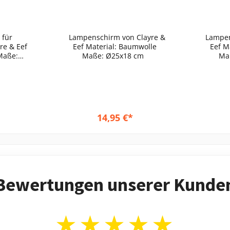
für
Lampenschirm von Clayre &
Lampens
re & Eef
Eef Material: Baumwolle
Eef Material: Baumwolle
Maße: Ø25x18 cm
Rattan
m ein
.
 können
eten und
14,95 €*
enschirm
korb
In den Warenkorb
Bewertungen unserer Kunde
★★★★★