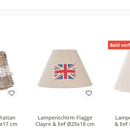
Bald ver
Rattan
Lampenschirm Flagge
Lampe
3x17 cm
Clayre & Eef Ø25x18 cm
& Eef