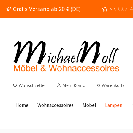
e springen
Zur Hauptnavigation springen
Gratis Versand ab 20 € (DE)
⭐⭐⭐⭐⭐ 4,9
Wunschzettel
Mein Konto
Warenkorb
Home
Wohnaccessoires
Möbel
Lampen