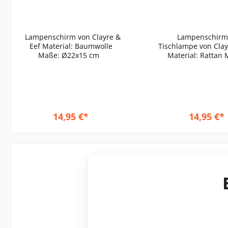
Ø22x15 cm
Lampenschirm von Clayre &
Lampenschirm 
Eef Material: Baumwolle
Tischlampe von Clay
Maße: Ø22x15 cm
Material: Rattan Maße:
Ø23x17 cm Bei diesem
Lampenschirm aus 
handelt es sich u
Naturprodukt
Unregelmäßigkeiten
naturbedingt auftr
14,95 €*
14,95 €*
machen jeden Lamp
einzigartig.
In den Waren