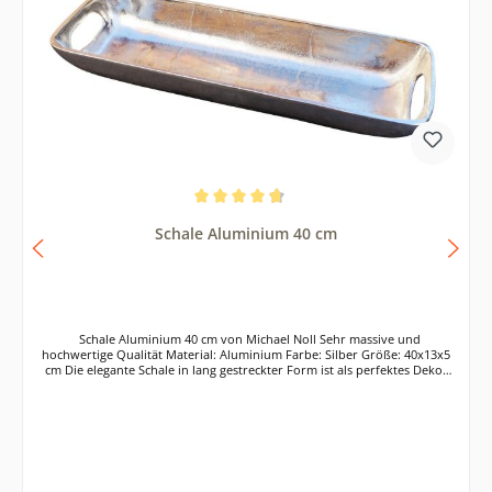
Durchschnittliche Bewertung von 4.7 von 5 Sternen
Schale Aluminium 40 cm
Schale Aluminium 40 cm von Michael Noll Sehr massive und
hochwertige Qualität Material: Aluminium Farbe: Silber Größe: 40x13x5
cm Die elegante Schale in lang gestreckter Form ist als perfektes Deko-
Objekt geeignet. Die Schale lässt sich wunderbar in deine Wohnung
integrieren. Die silberfarbene Dekoschale mit ihren zwei Griffen an den
Seiten lässt sich gut zum Transport eignen. Die Schale wurde
handgefertigt und aus hochwertigem Aluminium hergestellt. Jede der
Schalen ist ein Unikat. Einsatzort der schönen und schlichten
Ablageschale kann beliebig gewählt werden, z.B. im Wohnbereich, in der
Küche, im Flur oder auch im Bad.