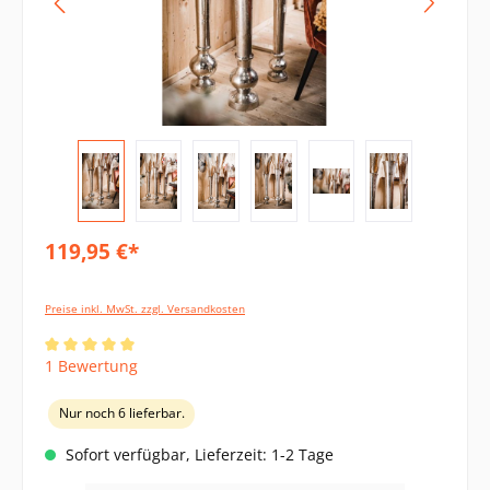
119,95 €*
Preise inkl. MwSt. zzgl. Versandkosten
Durchschnittliche Bewertung von 5 von 5 Sternen
1 Bewertung
Nur noch 6 lieferbar.
Sofort verfügbar, Lieferzeit: 1-2 Tage
Produkt Anzahl: Gib den gewünschten Wert ein oder benutze die Schaltflächen um di