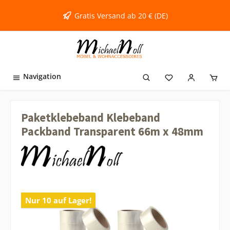
inhalt springen
Gratis Versand ab 20 € (DE)
Navigation
Paketklebeband Klebeband
Packband Transparent 66m x 48mm
Nur 10 auf Lager!