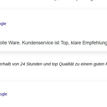
integrieren und versprüht
immer einen Hauch von
Luxus. Sehr gerne wird diese
runde Schale auch als
Adventskranz genutzt. Die
Schale kann perfekt mit
Tannengrün, Tannenzapfen,
künstlichem Schnee,
Weihnachtskugeln und
Kerzen verziert werden.
Dieses schale wird in der
gemütlichen Weihnachtszeit
somit garantiert zum
Hingucker. Beachtet werden
muss nur, dass die silberne
rhalb von 24 Stunden und top Qualität zu einem guten P
Metallschale nach innen hin
abfällt. Selbstverständlich
eignet sich die Schale auch
als Geschenk für deine
Liebsten und Freunde. Fans
von Silberdeko werden sich
garantiert über die elegante
Schale freuen. Die moderne
Silber-Dekoschale wurde zu
100 % in Handarbeit gefertigt.