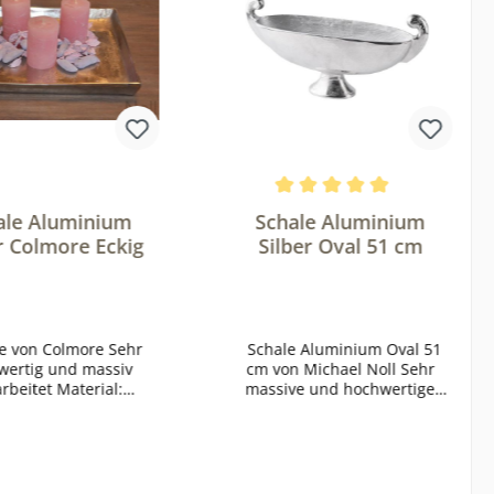
n 5 Sternen
Durchschnittliche Bewertung
ale Aluminium
Schale Aluminium
r Colmore Eckig
Silber Oval 51 cm
von Colmore Sehr
Schale Aluminium Oval 51
wertig und massiv
cm von Michael Noll Sehr
itet Material:
massive und hochwertige
m, Nickel Größe:
Qualität Material: Aluminium
39x39x4 cm
Farbe: Silber Größe: 51x15x24
cm Mit ihrem einzigartigen
Design erinnert diese Design-
Schale bewusst an die Form