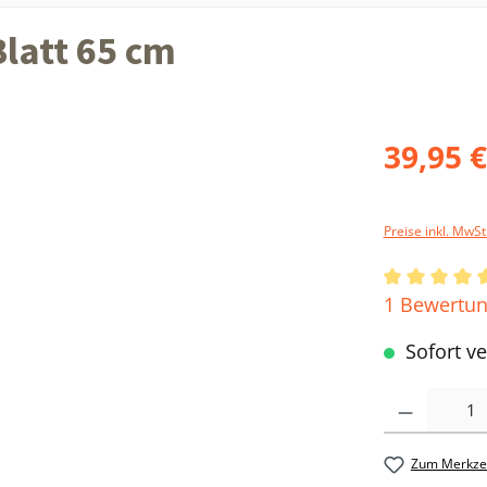
latt 65 cm
39,95 
Preise inkl. MwSt
Durchschni
1 Bewertu
Sofort ve
Produkt Anzahl: 
Zum Merkzet