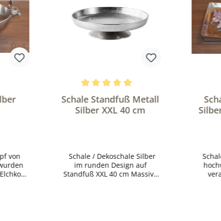
nen
e Bewertung von 5 von 5 Sternen
Durchschnittliche Bewertung von 5 vo
lber
Schale Standfuß Metall
Sch
Silber XXL 40 cm
Silbe
pf von
Schale / Dekoschale Silber
Schale 
im runden Design auf
hoch
 Elchkopf
Standfuß XXL 40 cm Massive
verarbe
und hochwertige Qualität
Aluminiu
Nickel Größe: Ø42x31x20 cm
Material: Aluminium (Metall)
Farbe. Silber Maße: 40x40x11
cm Ob im Wohnzimmer,
Badezimmer, im Hausflur,