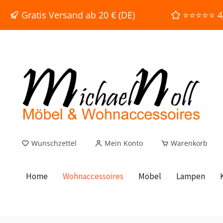
e springen
Zur Hauptnavigation springen
Gratis Versand ab 20 € (DE)
⭐⭐⭐⭐⭐ 4,9
Wunschzettel
Mein Konto
Warenkorb
Home
Wohnaccessoires
Möbel
Lampen