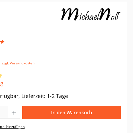
€*
. zzgl. Versandkosten
ttliche Bewertung von 5 von 5 Sternen
ng
rfügbar, Lieferzeit: 1-2 Tage
Gib den gewünschten Wert ein oder benutze die Schaltflächen um die Anzahl zu e
In den Warenkorb
tel hinzufügen