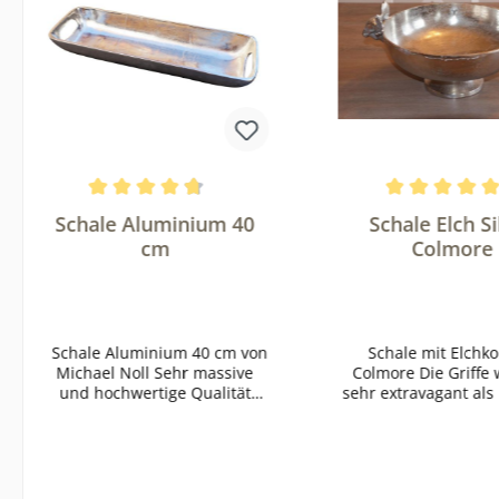
Durchschnittliche Bewertung von 4.7 von 5 Ster
Durchschnittlich
Schale Aluminium 40
Schale Elch Si
cm
Colmore
Schale Aluminium 40 cm von
Schale mit Elchko
Michael Noll Sehr massive
Colmore Die Griffe wurden
und hochwertige Qualität
sehr extravagant als
Material: Aluminium Farbe:
geformt Material: Aluminium,
Silber Größe: 40x13x5 cm Die
elegante Schale in lang
gestreckter Form ist als
perfektes Deko-Objekt