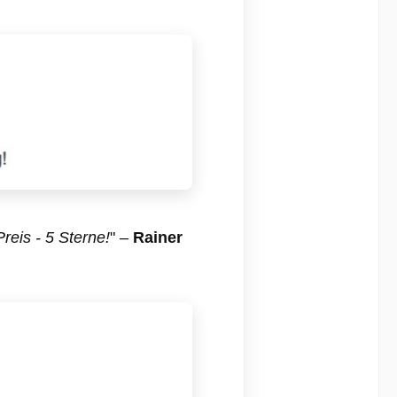
Deko-Schale auch sehr gut in
einer angesagten Bar, einem
schicken Hotel, oder einem
Restaurant. Deine Gäste
werden begeistert sein. Die
Lieferung erfolgt exklusive
Dekoration.
reis - 5 Sterne!
" –
Rainer