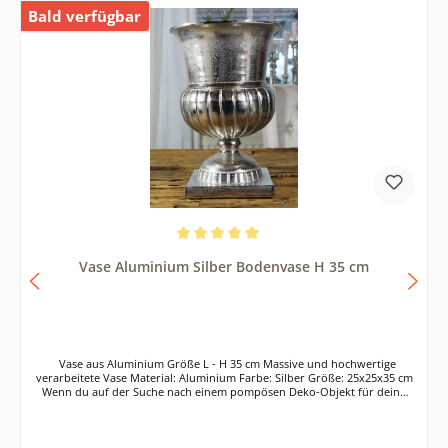
Bald verfügbar
Durchschnittliche Bewertung von 5 von 5 Sternen
Vase Aluminium Silber Bodenvase H 35 cm
Vase aus Aluminium Größe L - H 35 cm Massive und hochwertige
verarbeitete Vase Material: Aluminium Farbe: Silber Größe: 25x25x35 cm
Wenn du auf der Suche nach einem pompösen Deko-Objekt für deine
Wohnräume bist, haben wir hier genau das Richtige für dich. Die
elegante silberne Vase mit ihrem bauchigen Mittelstück bildet dank der
hochwertigen Aluminium-Beschichtung einen glänzenden Hingucker. Ob
ohne oder mit einer schmückenden Pflanze darin - diese Design Vase