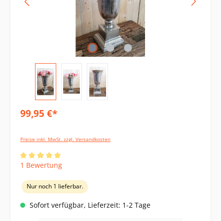
99,95 €*
Preise inkl. MwSt. zzgl. Versandkosten
Durchschnittliche Bewertung von 5 von 5 Sternen
1 Bewertung
Nur noch 1 lieferbar.
Sofort verfügbar, Lieferzeit: 1-2 Tage
Produkt Anzahl: Gib den gewünschten Wert ein oder benutze die Schaltflächen um di